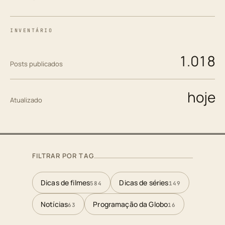
INVENTÁRIO
1.018
Posts publicados
hoje
Atualizado
FILTRAR POR TAG
Dicas de filmes
Dicas de séries
584
149
Notícias
Programação da Globo
63
16