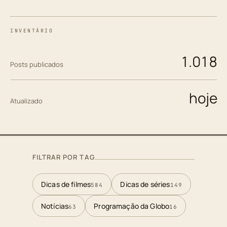
INVENTÁRIO
1.018
Posts publicados
hoje
Atualizado
FILTRAR POR TAG
Dicas de filmes
Dicas de séries
584
149
Notícias
Programação da Globo
63
16